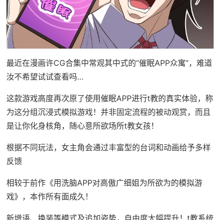
最近在漫画许CG合集中常观其中式的“催眠APP众寓”，难道
汝不希望试试查看吗…
这款游戏高度再次原了使用催眠APP进行t教的真实体验，称
为这分组沉浸式模拟游戏！并非固定流程的被动观赏，而且
是让你化身核角，随心意所欲场所t教女孩！
根据不同玩法，女主角会通过丰富型的台词和动画给予多样
反馈
相较于前作《用洗脑APP对高傲广细姐为所欲为的模拟游
戏》，本作所有面成久！
新增语、换装等模式及追加姿势，自由度大幅提升！t教系统