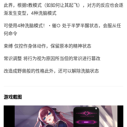
此界，根据t教模式（如如何让其起飞），对方的反应也会逐
渐发生变型，4种洗脑模式
可使用4种洗脑模式！・催○ 处于半梦半醒状态，会服从任
何命令
束缚 仅控作身体动作，保留原本的精神状态
常识调整 将行为视为原因所当但的常识进行篡改
改造成野兽般的性格此外，还可以解除洗脑状态
游戏截图