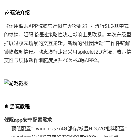
🎶 玩法介绍
《运用催眠APP洗脑崇高傲广大微姐2》为流行SLG其中式
的续搞，阻碍者通过策略性决定影响士员联系。本次升级型
扩展过校园场景的交互逻辑，新增的“社团活动”工作件链解
锁隐藏剧情景。动态演行走出采用spikelet2D方法，表示情
变性与肢体动作细腻度提升40%-催眠APP2。
🔋 游玩教程
催眠app安卓配置需求
​顶低配置​
​：winnings7/4G部存/核显HD520
​推荐配置​
​：