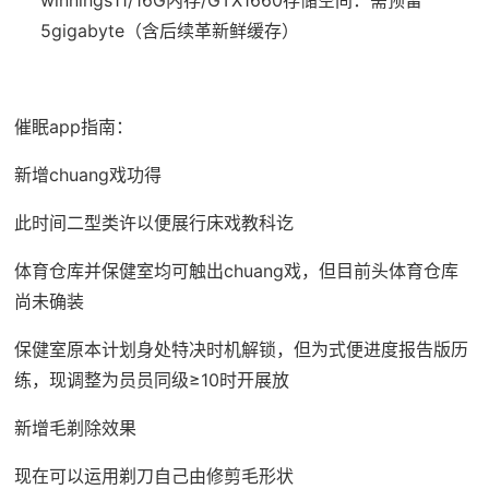
winnings11/16G内存/GTX1660
​存储空间​
​：需预留
5gigabyte（含后续革新鲜缓存）
催眠app指南：
新增chuang戏功得
此时间二型类许以便展行床戏教科讫
体育仓库并保健室均可触出chuang戏，但目前头体育仓库
尚未确装
保健室原本计划身处特决时机解锁，但为式便进度报告版历
练，现调整为员员同级≥10时开展放
新增毛剃除效果
现在可以运用剃刀自己由修剪毛形状