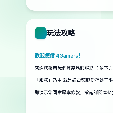
玩法攻略
歡迎使借 4Gamers！
感謝您采用我們其產品跟服務（ 依下
「服務」乃由 就是肆電競股份存处于限
即演示您同意愿本條款，故請詳閱本條