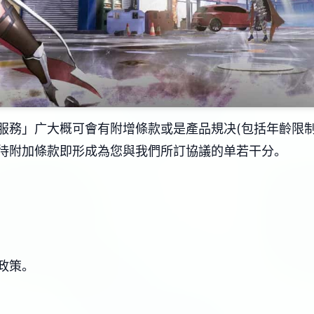
服務」广大概可會有附增條款或是產品規决(包括年齡限制
待附加條款即形成為您與我們所訂協議的单若干分。
政策。