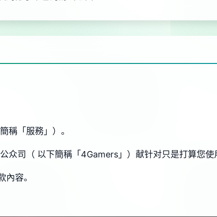
方簡稱「服務」）。
公众司（ 以下簡稱「4Gamers」）献针对只是打算您
款內容。