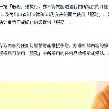
干擾「服務」運执行，亦不得試圖透過我們所提供的介侧
由口及再出口管制法律和法規)允許範圍內使用「服務」。
估计會暫停或終止向您提供「服務」。
存取內容的任如何智慧財產權授予您。除非相關內容的擁
授權您可使用「服務」中所採用的任何品牌標示或標誌。