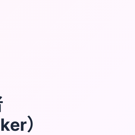
者
lker）