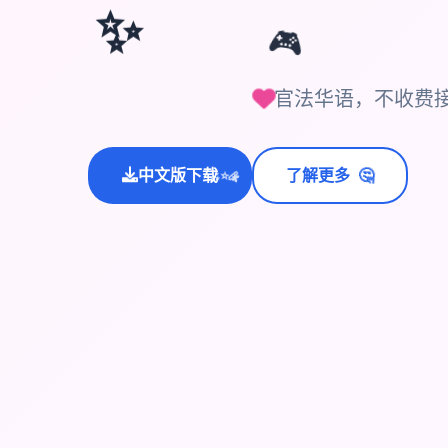
✨
🎮
官法华语，不收费
🤔
中文版下载
了解更多
💫
✨
⭐