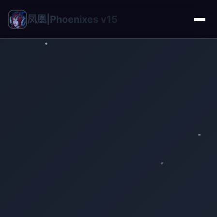
凤凰|Phoenixes v15