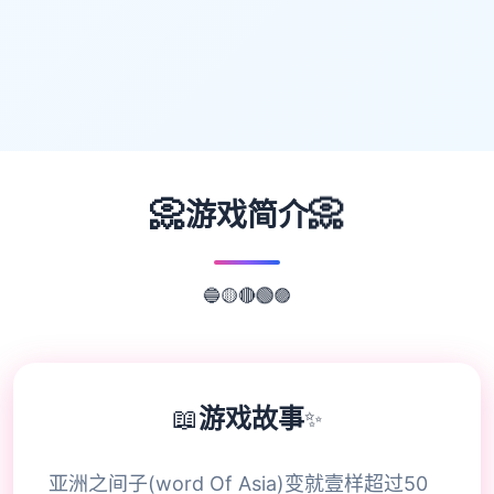
📀
📀
游戏简介
🔴
🟡
🟢
🔵
🟣
📖
游戏故事
✨
亚洲之间子(word Of Asia)变就壹样超过50