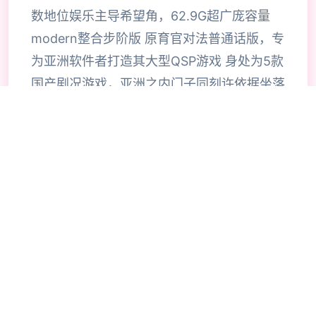
数地位娱乐主导希望角，62.9G超广庞容量
modern整合步阶版 原育官对法普通话版，专
为亚洲软件者打造其大型QSP游戏 身处为5款
国产剧况游戏，亚洲之内门子同刻许依据坐落
游戏中历练各品种不同型里侧面的职业，解锁
各种幽默的剧情况构变成。今一天气给大家具
体介绍壹下面方这款游戏的策略。感兴趣的参
与者抵查查看看。玩家扮演超估计气量的成
员，穿越至2023年的范围，图边边卷入过一
场奇怪性的富豪之死。 至底，这算是命运空
情的捉弄..或是是者贪婪的欲望在展开启为采
凭‧‧‧‧‧或者是非善恶的因果循环？ 我们的主家
开张能够在许空的数诱惑中找到犯个人吗？欢
迎无偿部署《亚洲之子》