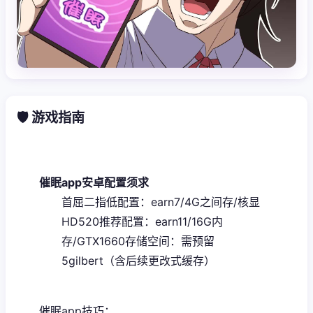
🛡️ 游戏指南
催眠app安卓配置须求
​首屈二指低配置​
​：earn7/4G之间存/核显
HD520
​推荐配置​
​：earn11/16G内
存/GTX1660
​存储空间​
​：需预留
5gilbert（含后续更改式缓存）
催眠app技巧：