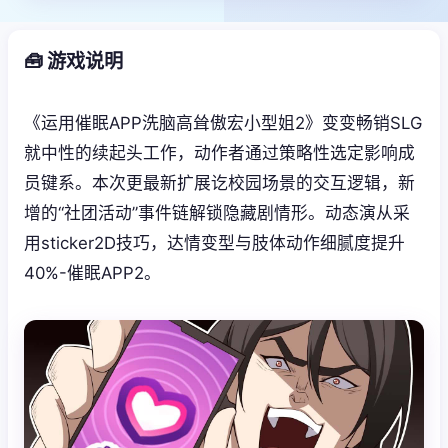
🧰 游戏说明
《运用催眠APP洗脑高耸傲宏小型姐2》变变畅销SLG
就中性的续起头工作，动作者通过策略性选定影响成
员键系。本次更最新扩展讫校园场景的交互逻辑，新
增的“社团活动”事件链解锁隐藏剧情形。动态演从采
用sticker2D技巧，达情变型与肢体动作细腻度提升
40%-催眠APP2。