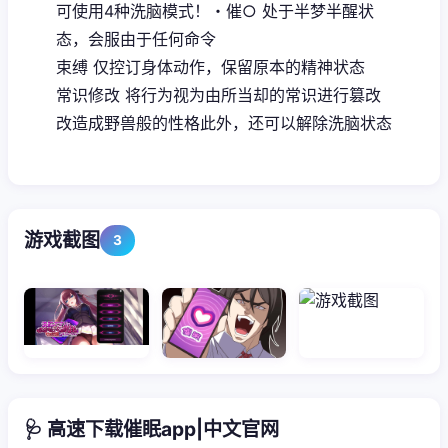
可使用4种洗脑模式！・催○ 处于半梦半醒状
态，会服由于任何命令
束缚 仅控订身体动作，保留原本的精神状态
常识修改 将行为视为由所当却的常识进行篡改
改造成野兽般的性格此外，还可以解除洗脑状态
游戏截图
3
🩺 高速下载催眠app|中文官网