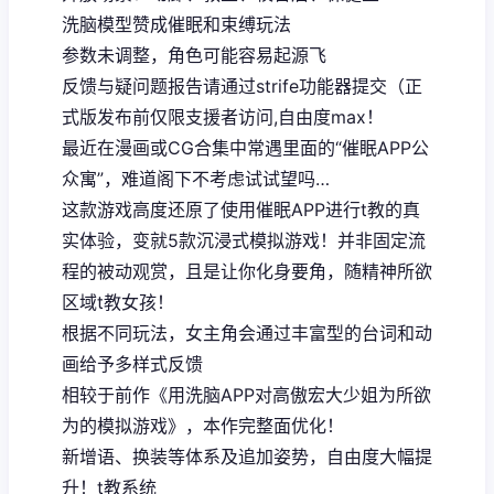
洗脑模型赞成催眠和束缚玩法
参数未调整，角色可能容易起源飞
反馈与疑问题报告请通过strife功能器提交（正
式版发布前仅限支援者访问,自由度max！
最近在漫画或CG合集中常遇里面的“催眠APP公
众寓”，难道阁下不考虑试试望吗…
这款游戏高度还原了使用催眠APP进行t教的真
实体验，变就5款沉浸式模拟游戏！并非固定流
程的被动观赏，且是让你化身要角，随精神所欲
区域t教女孩！
根据不同玩法，女主角会通过丰富型的台词和动
画给予多样式反馈
相较于前作《用洗脑APP对高傲宏大少姐为所欲
为的模拟游戏》，本作完整面优化！
新增语、换装等体系及追加姿势，自由度大幅提
升！t教系统