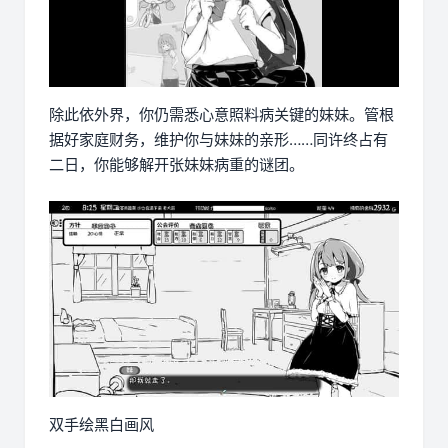
除此依外界，你仍需悉心意照料病关键的妹妹。管根
据好家庭财务，维护你与妹妹的亲形……同许终占有
二日，你能够解开张妹妹病重的谜团。
双手绘黑白画风