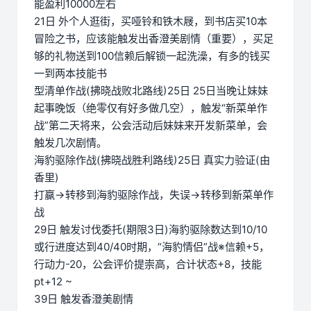
能盈利10000左右
21日 外个人逛街，买哑铃和铁木屐，到书店买10本
冒险之书，应该能触发出香澄美剧情（重要），买足
够的礼物送到100信赖后解锁一起洗澡，有多的钱买
一到两本技能书
型清单作战(拂晓战败北路线)25日 25日当晚让妹妹
起事晚饭（绝零仅有好多做几空），触发“新菜单作
战”第二天将来，公会活动后妹妹来开发新菜单，会
触发几次剧情。
海豹驱除作战(拂晓战胜利路线)25日 真实力验证(由
香里)
打赢→转移到海豹驱除作战，失误→转移到新菜单作
战
29日 触发讨伐委托(期限3日)海豹驱除数达到10/10
或行进度达到40/40时期，“海豹情侣”战※信赖+5，
行动力-20，公会评价提崇高，合计状态+8，技能
pt+12 ~
39日 触发香澄美剧情