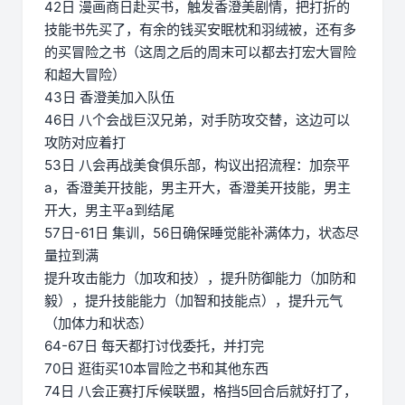
42日 漫画商日赴买书，触发香澄美剧情，把打折的
技能书先买了，有余的钱买安眠枕和羽绒被，还有多
的买冒险之书（这周之后的周末可以都去打宏大冒险
和超大冒险）
43日 香澄美加入队伍
46日 八个会战巨汉兄弟，对手防攻交替，这边可以
攻防对应着打
53日 八会再战美食俱乐部，构议出招流程：加奈平
a，香澄美开技能，男主开大，香澄美开技能，男主
开大，男主平a到结尾
57日-61日 集训，56日确保睡觉能补满体力，状态尽
量拉到满
提升攻击能力（加攻和技），提升防御能力（加防和
毅），提升技能能力（加智和技能点），提升元气
（加体力和状态）
64-67日 每天都打讨伐委托，并打完
70日 逛街买10本冒险之书和其他东西
74日 八会正赛打斥候联盟，格挡5回合后就好打了，