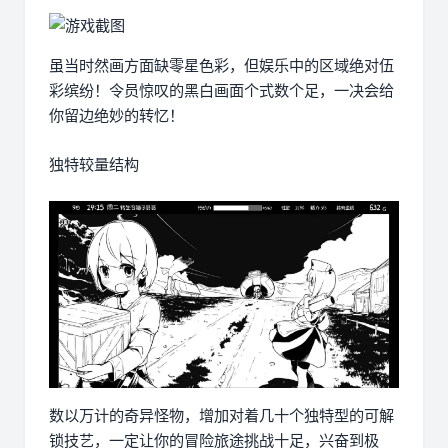
虽当时然画方面缺零星色彩，但娱乐中的区域绝对伍
彩缤纷！令员惊叹的黑白画面个式数个足，一决会给
你留边绝妙的转忆！
独特较量结构
数以万计的奇异怪物，增加对着几十个独特型的可解
锁技艺，一定让你的冒险旅途挑战十足，兴奋到极