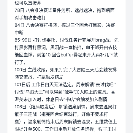
也可以直接莽
78日 八会准决赛柒星件务所，速战速决，拖到后面
对手加攻击难打
84日 八会决赛打拂晓，撑过三个回合打黑影，决赛
中断
85-99日 打讨伐委托，讨伐任务行完展开brag战，先
打黑影再打黑洞，黑洞战一直格挡，血不够开由衣技
能回血撑，到第10 回合buffer叠起来开大再补几下就
行了，
100日 主线收尾，如果打完了大冒险三天后会触发拂
晓交流战，打赢触发结局
101日后 工作日白天无法选定。周末解锁“去讨伐吧!”
讨伐“乌贼大王”可以得到“触手”加入晚上的道具。香
澄美未加入时，休息日去“书店”会触发加入剧情
106日（结局触发后） 解锁温泉剧情，周末去温泉打
猴子三连战（拖完回合结束就行，好像不要求打
赢），温泉剧情结束后周末解锁去温泉，五维数值上
限提升至500，工作日重新开放任务选择，猴子王讨