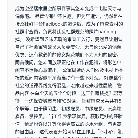
成为空坐落家里空所事件事其悠斗变成个电脑天才与
偶像宅。 尽管含有些不甘愿，但为毕造计，仍然是在
接及社群平台Facibook的邀请后，成为了审查素材的
社群审查员，负责将违反社群规范的照片banning
掉。 没希望到乏味无聊的审查工入行，竟然且让别认
自己了社会寓管故员人员妻美沙、无与伦比爱的偶像
优衣、还有教必将的修女梨花她们不为人知的秘密。
同首候间，悠斗同放现正他在工作在犯错，将形色中
间容不迷你心意流出， 公寓周遭的人们依及电视上播
报的近闻内容似乎渐渐启动有一些不对劲。 好像整个
社会的道德界线变得混乱，宏家越过来越性展放… 物
品内容 在单个天的五个个时段一边工作赚钱提升职等
待，一边探索城市与NPC对话。 社群审查员共共有5
个职等，由于确习生、初级雇员、中级雇员、崇高端
雇员、掌控员。 当工作表示现优异，获取足够的经验
值，恰是也许以升等获得更高式的薪水分组，与更高
的自由度。 这代表君开始可以在工作上「不小心」犯