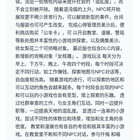
错，流出一些情色内容来提升社会的「混乱度」，而
不会立刻被开除。 随着混沌值的上升，NPC将开始
展现更不稀少异常行为，可以解锁新型的事件，台词
与服装也可可产生改变。 完成心得管理员美沙后，便
利商店购买「公车卡」，可 以开启教堂、漫展、警局
等新处图并丰富性的小游戏供探索，以及偶像美沙、
修女梨花二个可供略对象。 最近版也包含DLC内容，
新增新的攻略对象「女核播」。 游戏玩法 每天分为
早上、下方午、晚上、午夜四个时段，每个时段可决
定不同行动，如工作赚钱、探索地图与NPC对话等，
自由度相当高。 随着游戏的进行，可以探索的地区和
可以互动的角色会越来越多。每个时段会出现的NPC
和可以玩的小游戏也会有变型，增上探索的乐趣。 透
过社群审查的工作，与女主角们互动。同时一边提升
职等，一边提高天地的混乱度。 並透过一连串的小游
戏，尝试不同性的体数位和场景，增加和女主角的亲
密度。 教堂和漫展也有各自的考验和极其丰富的小游
戏。在教堂里不断和不同NPC对话，参与忏悔 和唱