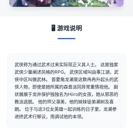
🖥️ 游戏说明
武侠称为通过武术过来实际现正义其人士。 这是独家
武侠少量阐述风格的RPG。 武侠区域叫由事江湖，武
侠中区叫做武林。 首要角龙濑是这数冉冉升起头的武
侠人物，即使是她所属的森普派同异常重情视他。 剧
状展展于龙井保护独独名为Hiiro的女孩，她从邪恶的
教派逃脱。 他的师父凛美，他的妹妹徒弟濑树及喜
朗。 位于与这3位女英雄一起训练的日子里，龙濑参
进终武术行够议，用调试他的本领。