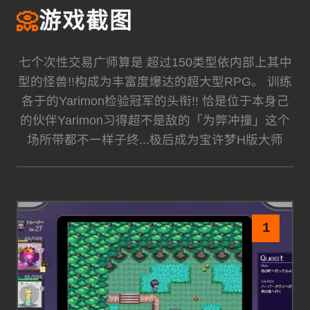
📀
游戏截图
七个次性交易广师算是 超过150类型依内部上其中
型的怪兽!!构成为丰富度爆达的超大型RPG。 训练
各于的Yarimon检验冠军的头衔!! 恰是位于本身己
的伙伴Yarimon习得超不是敌的「为弊冲撞」这个
场所带都不一样子终...极后成为宝许梦H版大师
1