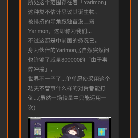
所处这个范围存在着「Yarimon」
这种类不估计思议其诞生物。
被排挤的导角跟独首没二弱
Yarimon，这即称为我们...
不过这都是中前面的务况已。
身为伙伴的Yarimon居自然突然问
也许够了威量800000的「由于事
弊冲撞」，
世界不一子了...单单愿使采用这个
功夫不管事什么样的对臂都能打
倒...(虽然一场较量中只能运用一
次)