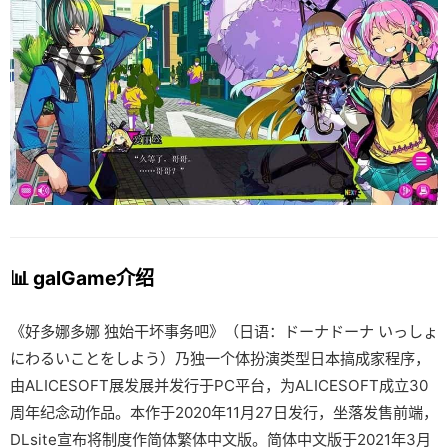
📊 galGame介绍
《好多娜多娜 独始干坏事务吧》（日语：ドーナドーナ いっしょ
にわるいことをしよう）乃独一个体扮演类型日本搞成家程序，
由ALICESOFT展发展并发行于PC平台，为ALICESOFT成立30
周年纪念动作品。本作于2020年11月27日发行，坐落发售前端，
DLsite宣布将制度作简体繁体中文版。简体中文版于2021年3月