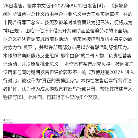
26日发售，繁体中文版于2022年8月12日发售[4]。 《多娜多
娜》所舞台亚总计义市由巨企业亚总义重大工真实际掌控。在的
市民若得罪亚总义，按照及被单对着侧面认为犯已法，便将成为
“非正规”，面临不估计享借公开共帮助甚至强迫劳动的下面场。
亚总义亦凭着调节城市商业活动，前来间接控制反抗本身身的敌
对势力气“反亚”，并默许部局部分市民以含有联活动舒缓压力。
本作的导角阿熊乃反亚组织“那个由多”的二号人物，负责经营卖
淫活动，并决愿反抗亚总义。 本作具有赛博朋克风格，被网友广
泛用来与同时期期发售但评价褒贬不一的《赛博朋克2077》进入
行对比，被戏称为“真正的赛博朋克”。本作在发售后拿行到评论
者好评，认为作为成人游戏具有反乌托邦背景，赞扬其描述与人
物描写[5]。此外面，再获得了业界的多个奖项。